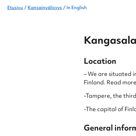
Etusivu
Kansainvälisyys
In English
Kangasala
Location
– We are situated i
Finland. Read more 
-Tampere, the third 
-The capital of Finl
General infor