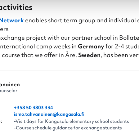
activities
 Network
enables short term group and individual
ers
xchange project with our partner school in Bollat
 international camp weeks in
Germany
for 2-4 stud
g course that we offer in Åre,
Sweden
, has been ver
anainen
ounselor
+358 50 3803 334
ismo.tahvanainen​@kangasala.fi
:
-Visit days for Kangasala elementary school students
-Course schedule guidance for exchange students