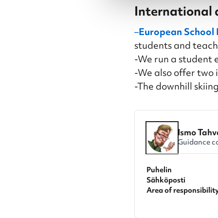
International 
–
European School
students and teach
-We run a student e
-We also offer two
-The downhill skiin
Ismo Tahv
Guidance c
Puhelin
Sähköposti
Area of responsibility