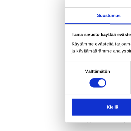
Suostumus
Tämä sivusto käyttää eväste
Käytämme evästeitä tarjoama
ja kävijämäärämme analysoi
Suostumuksen
Välttämätön
valinta
Special course
-language selection
-special courses in 
Kiellä
architecture and a
-applied courses, f