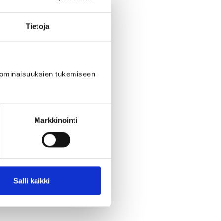
Tietoja
 ominaisuuksien tukemiseen
Markkinointi
sh, Russian
and, a course in
Salli kaikki