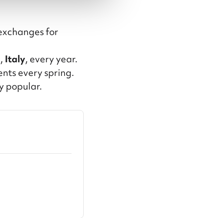
 exchanges for
e,
Italy
, every year.
ents every spring.
y popular.