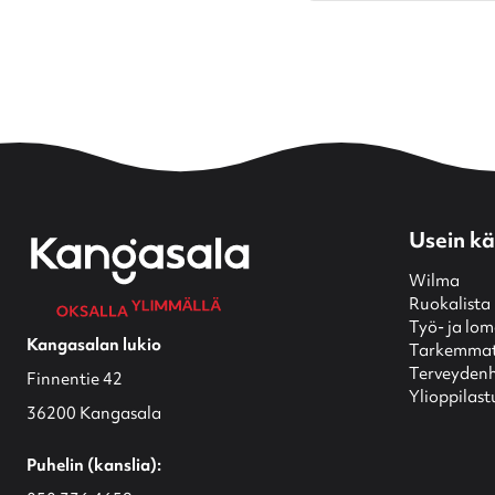
Usein kä
Wilma
Ruokalista
Työ- ja lo
Kangasalan lukio
Tarkemmat 
Terveydenh
Finnentie 42
Ylioppilast
36200 Kangasala
Puhelin (kanslia):