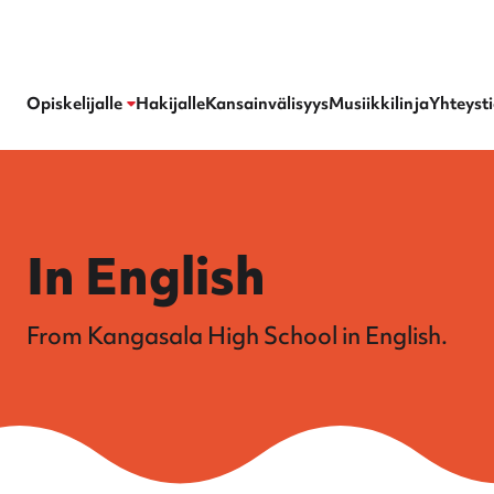
Kangasalan lukio
Opiskelijalle
Hakijalle
Kansainvälisyys
Musiikkilinja
Yhteyst
In English
From Kangasala High School in English.