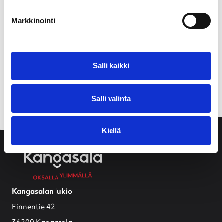
Markkinointi
Salli kaikki
Salli valinta
Kiellä
Kangasalan lukio
Finnentie 42