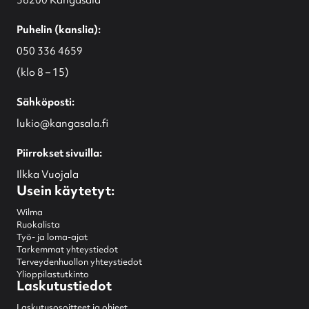
36200 Kangasala
Puhelin (kanslia):
050 336 4659
(klo 8 – 15)
Sähköposti:
lukio@kangasala.fi
Piirrokset sivuilla:
Ilkka Vuojala
Usein käytetyt:
Wilma
Ruokalista
Työ- ja loma-ajat
Tarkemmat yhteystiedot
Terveydenhuollon yhteystiedot
Ylioppilastutkinto
Laskutustiedot
Laskutusosoitteet ja ohjeet