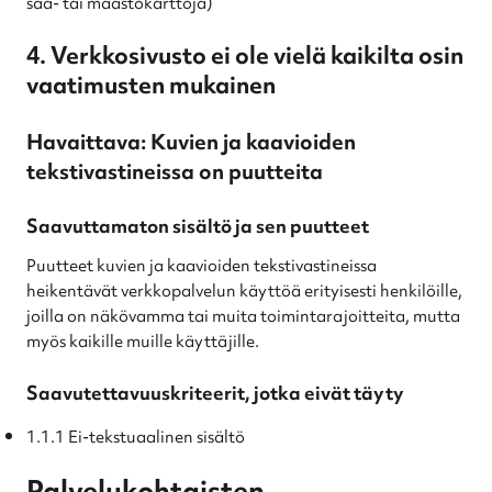
sää- tai maastokarttoja)
4. Verkkosivusto ei ole vielä kaikilta osin
vaatimusten mukainen
Havaittava: Kuvien ja kaavioiden
tekstivastineissa on puutteita
Saavuttamaton sisältö ja sen puutteet
Puutteet kuvien ja kaavioiden tekstivastineissa
heikentävät verkkopalvelun käyttöä erityisesti henkilöille,
joilla on näkövamma tai muita toimintarajoitteita, mutta
myös kaikille muille käyttäjille.
Saavutettavuuskriteerit, jotka eivät täyty
1.1.1 Ei-tekstuaalinen sisältö