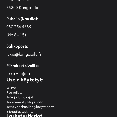
36200 Kangasala
Puhelin (kanslia):
050 336 4659
(klo 8 – 15)
Sähköposti:
lukio@kangasala.fi
Piirrokset sivuilla:
Ilkka Vuojala
Usein käytetyt:
Wilma
Ruokalista
Työ- ja loma-ajat
Tarkemmat yhteystiedot
Terveydenhuollon yhteystiedot
Ylioppilastutkinto
Laskutustiedot