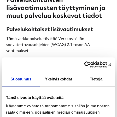
Palvelukohtaisten
lisävaatimusten täyttyminen ja
muut palvelua koskevat tiedot
Palvelukohtaiset lisävaatimukset
Tämä verkkopalvelu täyttää Verkkosisällön
saavutettavuusohjeiden (WCAG) 2.1 tason AA
vaatimukset.
Huomasitko
saavutettavuuspuutteen
digipalvelussamme? Kerro se
Suostumus
Yksityiskohdat
Tietoja
meille ja teemme parhaamme
puutteen korjaamiseksi
Tämä sivusto käyttää evästeitä
Verkkolomakkeella
Käytämme evästeitä tarjoamamme sisällön ja mainosten
räätälöimiseen, sosiaalisen median ominaisuuksien