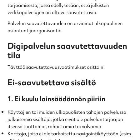
tarjoamisesta, jossa edellytetään, että julkisten
verkkopalvelujen on oltava saavutettavia.
Palvelun saavutettavuuden on arvioinut ulkopuolinen
asiantuntijaorganisaatio
Digipalvelun saavutettavuuden
tila
Täyttää saavutettavuusvaatimukset osittain.
Ei-saavutettava sisältö
1. Ei kuulu lainsäädännön piiriin
Käyttäjien tai muiden ulkopuolisten tahojen palvelussa
julkaisemia sisältöjä, jotka eivät ole palveluntarjoajan
itsensä tuottamia, rahoittamia tai valvomia
Karttoja, joita ei ole tarkoitettu navigointikäyttöön (esim.