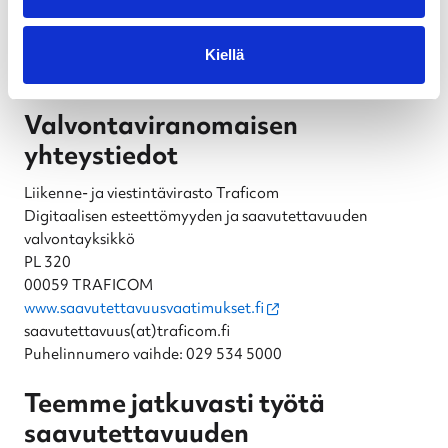
voit tehdä ilmoituksen Traficomille. Avautuu uuteen
ikkunaan.
Traficomin sivulla kerrotaan tarkasti, miten ilmoituksen
Kiellä
voi tehdä ja miten asia käsitellään.
Valvontaviranomaisen
yhteystiedot
Liikenne- ja viestintävirasto Traficom
Digitaalisen esteettömyyden ja saavutettavuuden
valvontayksikkö
PL 320
00059 TRAFICOM
www.saavutettavuusvaatimukset.fi
saavutettavuus(at)traficom.fi
Puhelinnumero vaihde: 029 534 5000
Teemme jatkuvasti työtä
saavutettavuuden