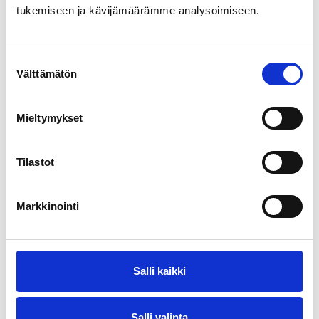
tukemiseen ja kävijämäärämme analysoimiseen.
Suostumuksen
Välttämätön
valinta
Mieltymykset
Tilastot
Markkinointi
Lukion yhteiset musiikkiprojektit
Salli kaikki
Konsertteja
Salli valinta