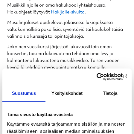
Musiikkilinjalle on oma hakukoodi yhteishaussa.
Hakuohjeet löytyvät
Hakijalle-sivulta
.
Musalinjalaiset opiskelevat jokaisessa lukiojaksossa
valtakunnallisia pakollisia, syventäviä tai koulukohtaisia
valinnaisia kursseja tai opintojaksoja.
Jokainen vuosikurssi järjestää lukuvuosittain oman
konsertin, toisena lukuvuotena tehdään oma levy ja
kolmantena lukuvuotena musiikkivideo. Toisen vuoden
keväällä tehdään myös opintomatka ulkomaille.
Lisäksi musiikkilinjalaiset esiintyvät koulun omissa
tilaisuuksissa sekä myös koulun ulkopuolella erikseen
sovittaessa.
Suostumus
Yksityiskohdat
Tietoja
Kuuntele Bingo Spotifyssä
Musiikkilinjan uusin kappale.
Tämä sivusto käyttää evästeitä
Käytämme evästeitä tarjoamamme sisällön ja mainosten
Bingo
räätälöimiseen, sosiaalisen median ominaisuuksien