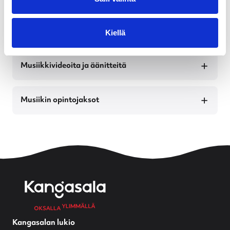
Musiikkilinjan arkea
Kiellä
Musiikkivideoita ja äänitteitä
Musiikin opintojaksot
Kangasalan lukio