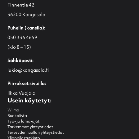
Finnentie 42
36200 Kangasala
Puhelin (kanslia):
050 336 4659
(klo 8 – 15)
Sähköposti:
lukio@kangasala.fi
Piirrokset sivuilla:
Ilkka Vuojala
Usein käytetyt:
Wilma
Ruokalista
Työ- ja loma-ajat
Tarkemmat yhteystiedot
Terveydenhuollon yhteystiedot
Ylioppilastutkinto