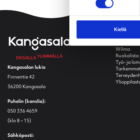
Kiellä
Usein kä
Wilma
Ruokalista
Työ- ja lo
Kangasalan lukio
Tarkemmat 
Terveydenh
Finnentie 42
Ylioppilast
36200 Kangasala
Puhelin (kanslia):
050 336 4659
(klo 8 – 15)
Sähköposti: