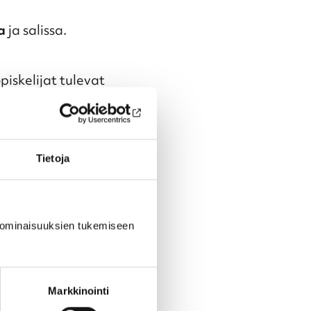
a
ja salissa.
piskelijat tulevat
aille tai sään
minen Tapulinmäelle
Tietoja
sin lukiolle.
päättyessä.
 ominaisuuksien tukemiseen
Markkinointi