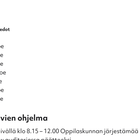
iedot
oe
oe
oe
koe
e
oe
oe
ivien ohjelma
ivällä klo 8.15 – 12.00 Oppilaskunnan järjestämää