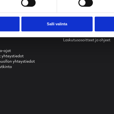
Salli valinta
ytetyt:
Laskutustiedot
Laskutusosoitteet ja ohjeet
ma-ajat
yhteystiedot
uollon yhteystiedot
utkinto