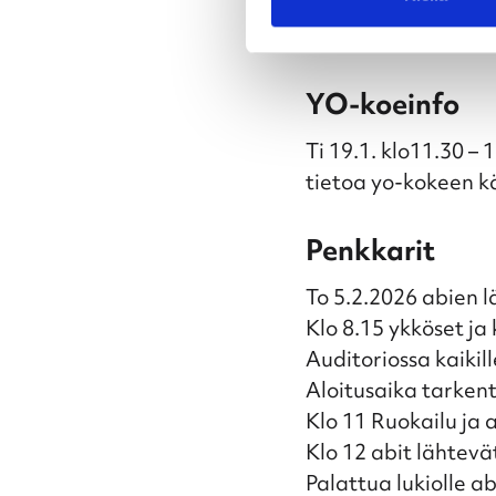
Ke 28.1. koodin 6 k
To 29.1. koodin 7 k
YO-koeinfo
Ti 19.1. klo11.30 –
tietoa yo-kokeen k
Penkkarit
To 5.2.2026 abien 
Klo 8.15 ykköset ja 
Auditoriossa kaiki
Aloitusaika tarken
Klo 11 Ruokailu ja 
Klo 12 abit lähtevät
Palattua lukiolle 