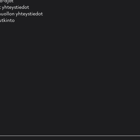
ma-ajat
yhteystiedot
uollon yhteystiedot
utkinto