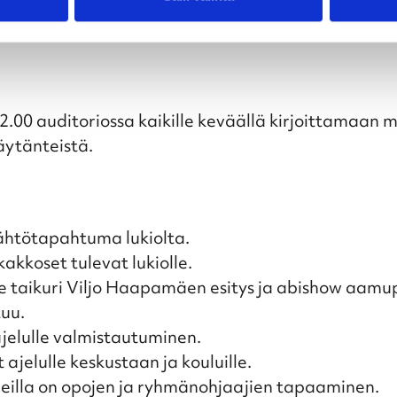
oe
oe
 12.00 auditoriossa kaikille keväällä kirjoittamaan 
äytänteistä.
lähtötapahtuma lukiolta.
kakkoset tulevat lukiolle.
lle taikuri Viljo Haapamäen esitys ja abishow aamu
tuu.
ajelulle valmistautuminen.
 ajelulle keskustaan ja kouluille.
abeilla on opojen ja ryhmänohjaajien tapaaminen.