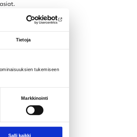
asiat.
lla tässä
Tietoja
än opettajien
 ominaisuuksien tukemiseen
Markkinointi
Salli kaikki