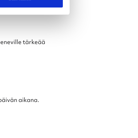
meneville tärkeää
päivän aikana.