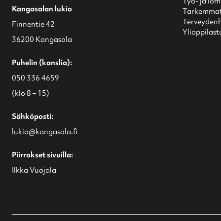
Työ- ja lo
Kangasalan lukio
Tarkemmat 
Terveydenh
Finnentie 42
Ylioppilast
36200 Kangasala
Puhelin (kanslia):
050 336 4659
(klo 8 – 15)
Sähköposti:
lukio@kangasala.fi
Piirrokset sivuilla:
Ilkka Vuojala