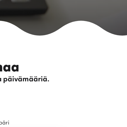
maa
ja päivämääriä.
päri