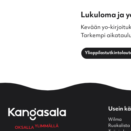
Lukuloma ja yo
Kevään yo-kirjoituk
Tarkempi aikataulu 
Ylioppilastutkintolau
Usein kä
Wilma
Ruokalista