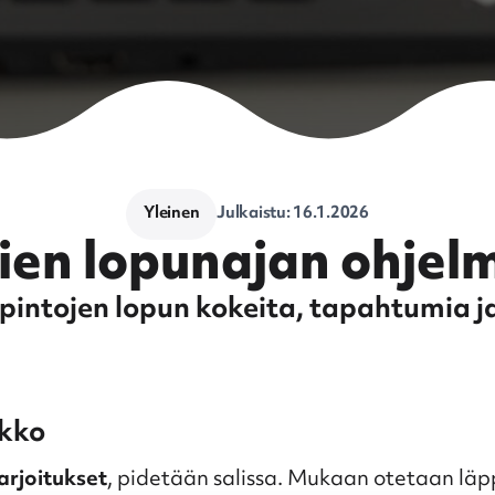
Yleinen
Julkaistu:
16.1.2026
ien lopunajan ohjel
opintojen lopun kokeita, tapahtumia 
ikko
arjoitukset
, pidetään salissa. Mukaan otetaan läp