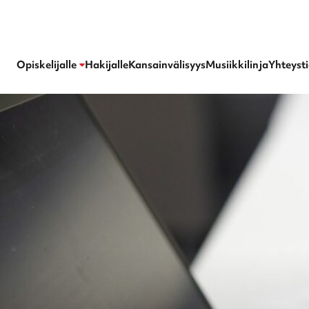
Kangasalan lukio
Opiskelijalle
Hakijalle
Kansainvälisyys
Musiikkilinja
Yhteyst